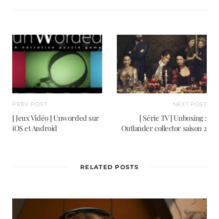
s
i
t
e
PREV POST
NEXT POST
[ Jeux Vidéo ] Unworded sur
[ Série TV ] Unboxing :
iOS et Android
Outlander collector saison 2
RELATED POSTS