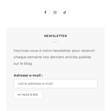
F
I
T
a
n
i
c
s
k
NEWSLETTER
e
t
T
b
a
o
Inscrivez-vous à notre newsletter pour recevoir
o
g
k
chaque semaine nos derniers articles publiés
o
r
sur le blog.
k
a
Adresse e-mail :
m