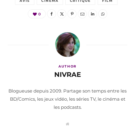
AVIS
CINÉMA
CRITIQUE
FILM
0
AUTHOR
NIVRAE
Blogueuse depuis 2009. Partage son temps entre les
BD/Comics, les jeux vidéo, les séries TV, le cinéma et
les podcasts.
W
e
b