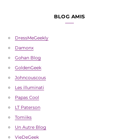
BLOG AMIS
DressMeGeekly
Damonx
Gohan Blog
GoldenGeek
Johncouscous
Les illuminati
Papas Cool
LT Paterson
Tomiiks
Un Autre Blog
VieDeGeek