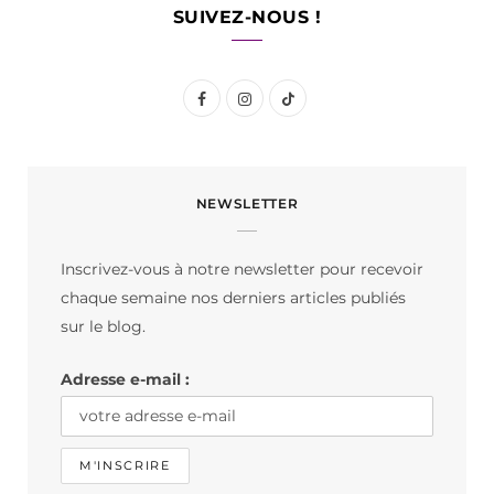
SUIVEZ-NOUS !
F
I
T
a
n
i
c
s
k
NEWSLETTER
e
t
T
b
a
o
Inscrivez-vous à notre newsletter pour recevoir
o
g
k
chaque semaine nos derniers articles publiés
o
r
sur le blog.
k
a
Adresse e-mail :
m