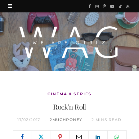
F
I
P
Y
T
R
a
n
i
o
i
S
c
s
n
u
k
S
e
t
t
T
T
b
a
e
u
o
o
g
r
b
k
o
r
e
e
k
a
s
CINÉMA & SÉRIES
Rock'n Roll
m
t
17/02/2017
2MUCHPONEY
2 MINS READ