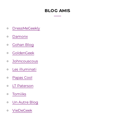
BLOG AMIS
DressMeGeekly
Damonx
Gohan Blog
GoldenGeek
Johncouscous
Les illuminati
Papas Cool
LT Paterson
Tomiiks
Un Autre Blog
VieDeGeek