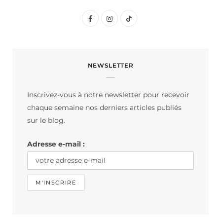
F
I
T
a
n
i
c
s
k
NEWSLETTER
e
t
T
b
a
o
Inscrivez-vous à notre newsletter pour recevoir
o
g
k
chaque semaine nos derniers articles publiés
o
r
sur le blog.
k
a
Adresse e-mail :
m