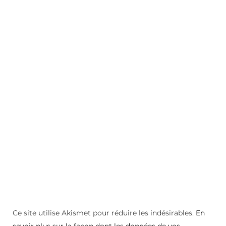
Ce site utilise Akismet pour réduire les indésirables.
En
savoir plus sur la façon dont les données de vos