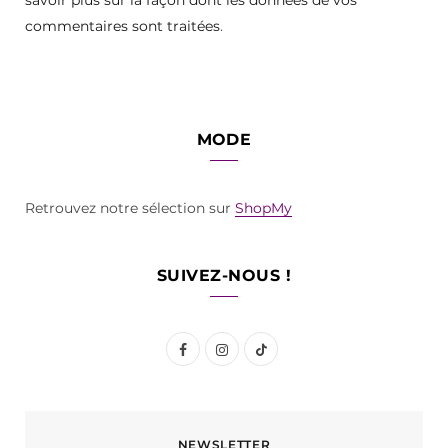
commentaires sont traitées
.
MODE
Retrouvez notre sélection sur
ShopMy
SUIVEZ-NOUS !
F
I
T
a
n
i
c
s
k
NEWSLETTER