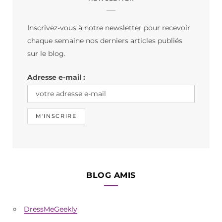
e
t
T
b
a
o
Inscrivez-vous à notre newsletter pour recevoir
o
g
k
chaque semaine nos derniers articles publiés
o
r
sur le blog.
k
a
Adresse e-mail :
m
BLOG AMIS
DressMeGeekly