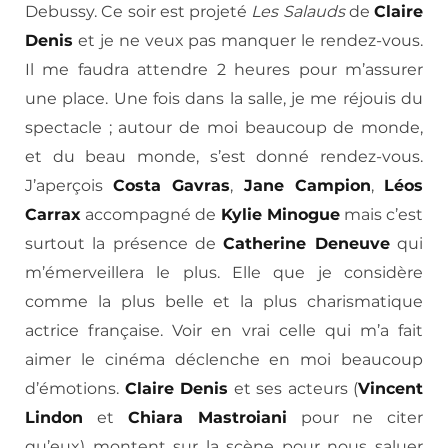
Debussy. Ce soir est projeté
Les Salauds
de
Claire
Denis
et je ne veux pas manquer le rendez-vous.
Il me faudra attendre 2 heures pour m’assurer
une place. Une fois dans la salle, je me réjouis du
spectacle ; autour de moi beaucoup de monde,
et du beau monde, s’est donné rendez-vous.
J’aperçois
Costa Gavras
,
Jane Campion
,
Léos
Carrax
accompagné de
Kylie Minogue
mais c’est
surtout la présence de
Catherine Deneuve
qui
m’émerveillera le plus. Elle que je considère
comme la plus belle et la plus charismatique
actrice française. Voir en vrai celle qui m’a fait
aimer le cinéma déclenche en moi beaucoup
d’émotions.
Claire Denis
et ses acteurs (
Vincent
Lindon
et
Chiara Mastroiani
pour ne citer
qu’eux) montent sur la scène pour nous saluer