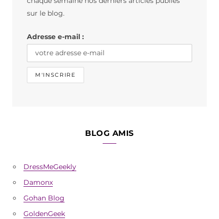
chaque semaine nos derniers articles publiés
o
r
sur le blog.
k
a
Adresse e-mail :
m
BLOG AMIS
DressMeGeekly
Damonx
Gohan Blog
GoldenGeek