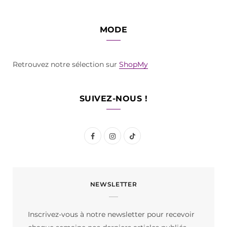
MODE
Retrouvez notre sélection sur
ShopMy
SUIVEZ-NOUS !
F
I
T
a
n
i
c
s
k
NEWSLETTER
e
t
T
b
a
o
Inscrivez-vous à notre newsletter pour recevoir
o
g
k