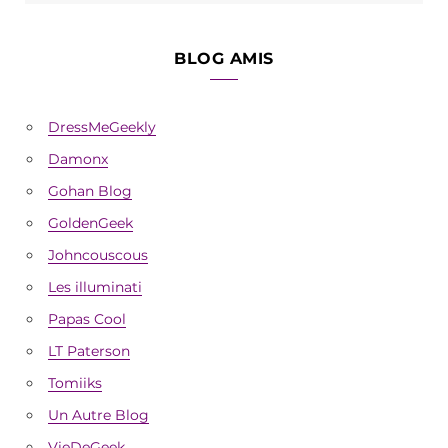
BLOG AMIS
DressMeGeekly
Damonx
Gohan Blog
GoldenGeek
Johncouscous
Les illuminati
Papas Cool
LT Paterson
Tomiiks
Un Autre Blog
VieDeGeek