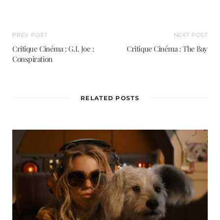
t
e
PREV POST
NEXT POST
Critique Cinéma : G.I. Joe :
Critique Cinéma : The Bay
Conspiration
RELATED POSTS