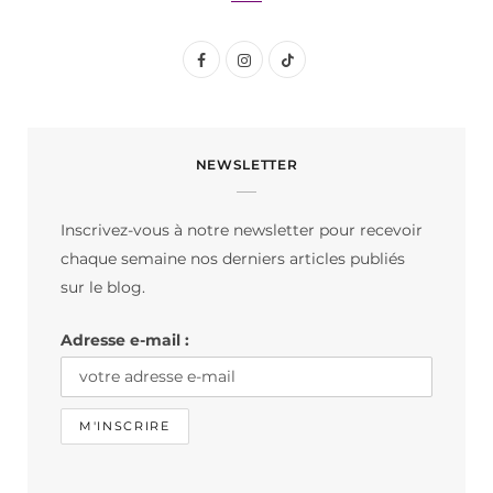
F
I
T
a
n
i
c
s
k
NEWSLETTER
e
t
T
b
a
o
Inscrivez-vous à notre newsletter pour recevoir
o
g
k
chaque semaine nos derniers articles publiés
o
r
sur le blog.
k
a
Adresse e-mail :
m