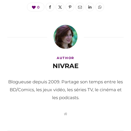
0
AUTHOR
NIVRAE
Blogueuse depuis 2009. Partage son temps entre les
BD/Comics, les jeux vidéo, les séries TV, le cinéma et
les podcasts.
W
e
b
s
i