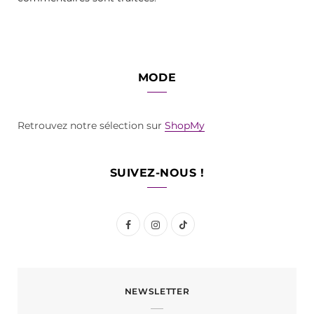
MODE
Retrouvez notre sélection sur
ShopMy
SUIVEZ-NOUS !
F
I
T
a
n
i
c
s
k
NEWSLETTER
e
t
T