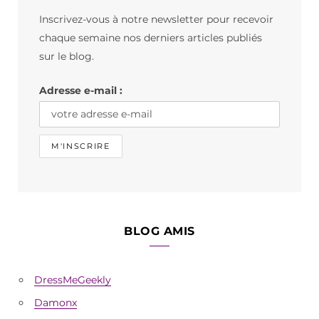
b
a
o
Inscrivez-vous à notre newsletter pour recevoir
o
g
k
chaque semaine nos derniers articles publiés
o
r
sur le blog.
k
a
Adresse e-mail :
m
BLOG AMIS
DressMeGeekly
Damonx