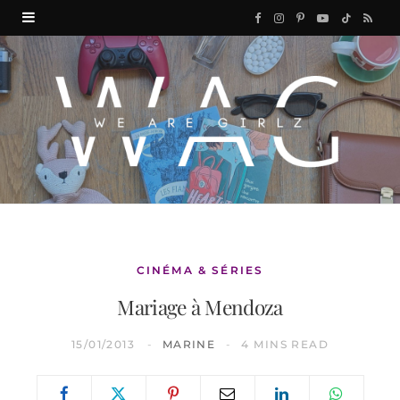
F
I
P
Y
T
R
a
n
i
o
i
S
c
s
n
u
k
S
e
t
t
T
T
b
a
e
u
o
o
g
r
b
k
o
r
e
e
k
a
s
CINÉMA & SÉRIES
Mariage à Mendoza
m
t
15/01/2013
MARINE
4 MINS READ