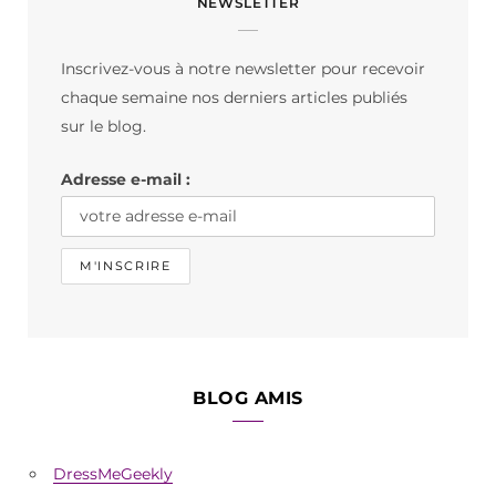
NEWSLETTER
e
t
T
b
a
o
Inscrivez-vous à notre newsletter pour recevoir
o
g
k
chaque semaine nos derniers articles publiés
o
r
sur le blog.
k
a
Adresse e-mail :
m
BLOG AMIS
DressMeGeekly