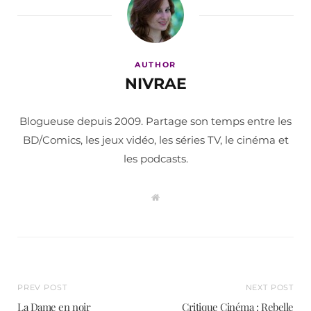
AUTHOR
NIVRAE
Blogueuse depuis 2009. Partage son temps entre les
BD/Comics, les jeux vidéo, les séries TV, le cinéma et
les podcasts.
W
e
b
s
i
t
e
PREV POST
NEXT POST
La Dame en noir
Critique Cinéma : Rebelle