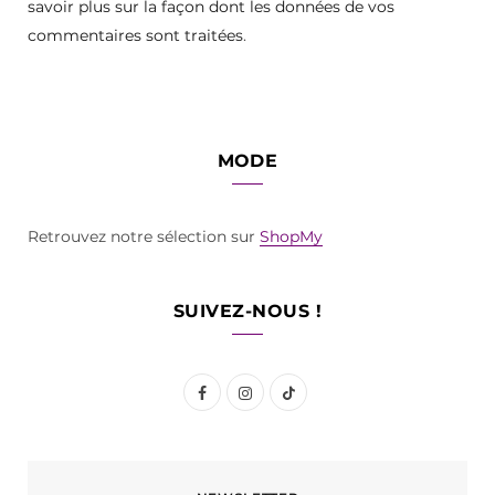
savoir plus sur la façon dont les données de vos
commentaires sont traitées
.
MODE
Retrouvez notre sélection sur
ShopMy
SUIVEZ-NOUS !
F
I
T
a
n
i
c
s
k