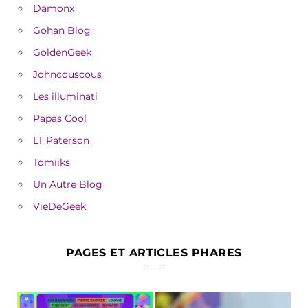
Damonx
Gohan Blog
GoldenGeek
Johncouscous
Les illuminati
Papas Cool
LT Paterson
Tomiiks
Un Autre Blog
VieDeGeek
PAGES ET ARTICLES PHARES