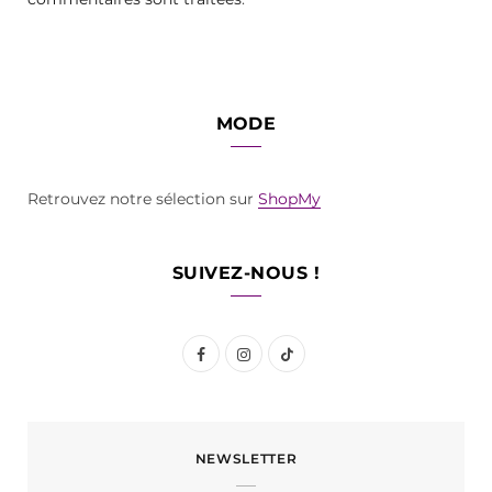
MODE
Retrouvez notre sélection sur
ShopMy
SUIVEZ-NOUS !
F
I
T
a
n
i
c
s
k
NEWSLETTER
e
t
T