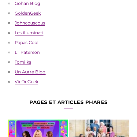
Gohan Blog
GoldenGeek
Johncouscous
Les illuminati
Papas Cool
LT Paterson
Tomiiks
Un Autre Blog
VieDeGeek
PAGES ET ARTICLES PHARES