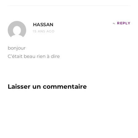
REPLY
HASSAN
15 ANS AGO
bonjour
C’était beau rien à dire
Laisser un commentaire