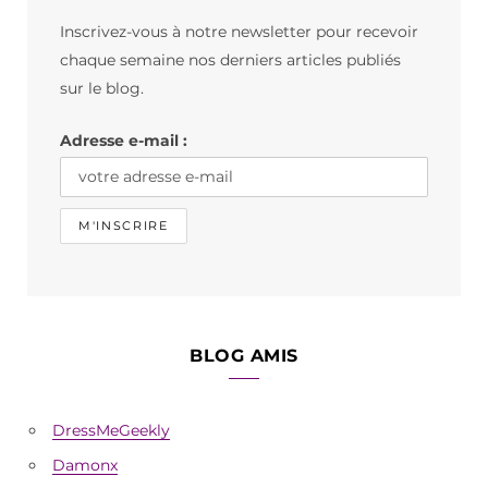
b
a
o
Inscrivez-vous à notre newsletter pour recevoir
o
g
k
chaque semaine nos derniers articles publiés
o
r
sur le blog.
k
a
Adresse e-mail :
m
BLOG AMIS
DressMeGeekly
Damonx