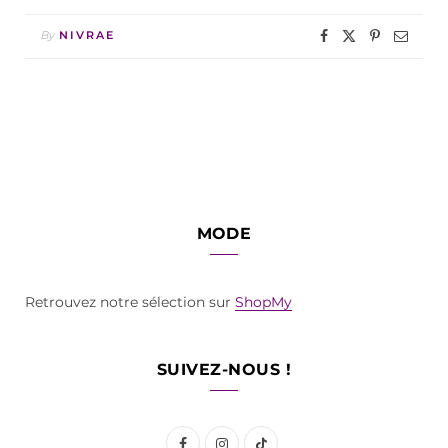
By
NIVRAE
MODE
Retrouvez notre sélection sur
ShopMy
SUIVEZ-NOUS !
F
I
T