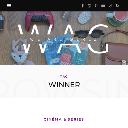
F
I
P
Y
T
R
a
n
i
o
i
S
c
s
n
u
k
S
e
t
t
T
T
b
a
e
u
o
o
g
r
b
k
ROWSI
o
r
e
e
TAG
WINNER
k
a
s
m
t
CINÉMA & SÉRIES