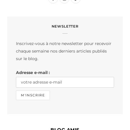
a
n
i
c
s
k
NEWSLETTER
e
t
T
b
a
o
Inscrivez-vous à notre newsletter pour recevoir
o
g
k
chaque semaine nos derniers articles publiés
o
r
sur le blog.
k
a
Adresse e-mail :
m
BLOG AMIS