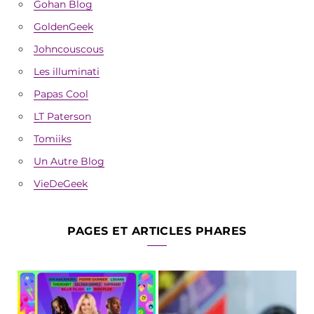
Gohan Blog
GoldenGeek
Johncouscous
Les illuminati
Papas Cool
LT Paterson
Tomiiks
Un Autre Blog
VieDeGeek
PAGES ET ARTICLES PHARES