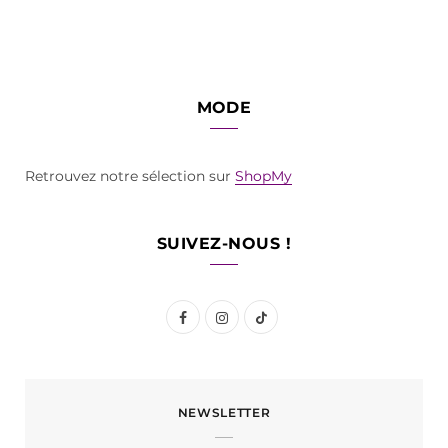
MODE
Retrouvez notre sélection sur
ShopMy
SUIVEZ-NOUS !
F
I
T
a
n
i
c
s
k
NEWSLETTER
e
t
T