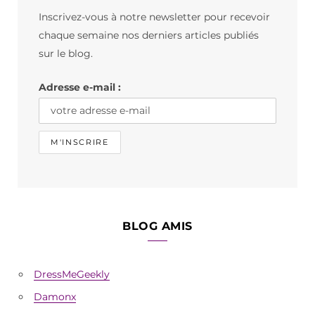
b
a
o
Inscrivez-vous à notre newsletter pour recevoir
o
g
k
chaque semaine nos derniers articles publiés
o
r
sur le blog.
k
a
Adresse e-mail :
m
BLOG AMIS
DressMeGeekly
Damonx