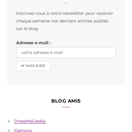
b
a
o
Inscrivez-vous à notre newsletter pour recevoir
o
g
k
chaque semaine nos derniers articles publiés
o
r
sur le blog.
k
a
Adresse e-mail :
m
BLOG AMIS
DressMeGeekly
Damonx