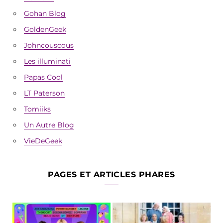
Gohan Blog
GoldenGeek
Johncouscous
Les illuminati
Papas Cool
LT Paterson
Tomiiks
Un Autre Blog
VieDeGeek
PAGES ET ARTICLES PHARES