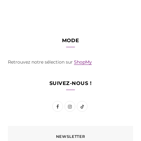
MODE
Retrouvez notre sélection sur
ShopMy
SUIVEZ-NOUS !
F
I
T
a
n
i
c
s
k
NEWSLETTER
e
t
T