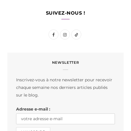
SUIVEZ-NOUS !
F
I
T
a
n
i
c
s
k
NEWSLETTER
e
t
T
b
a
o
Inscrivez-vous à notre newsletter pour recevoir
o
g
k
chaque semaine nos derniers articles publiés
o
r
sur le blog.
k
a
Adresse e-mail :
m