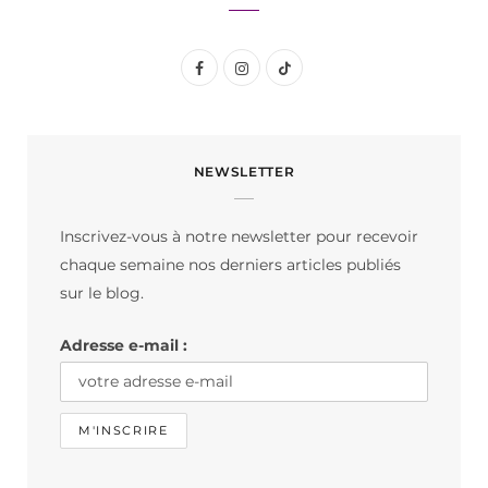
F
I
T
a
n
i
c
s
k
NEWSLETTER
e
t
T
b
a
o
Inscrivez-vous à notre newsletter pour recevoir
o
g
k
chaque semaine nos derniers articles publiés
o
r
sur le blog.
k
a
Adresse e-mail :
m