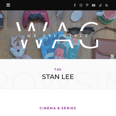
F
I
P
Y
T
R
a
n
i
o
i
S
c
s
n
u
k
S
e
t
t
T
T
b
a
e
u
o
o
g
r
b
k
ROWSI
o
r
e
e
TAG
STAN LEE
k
a
s
m
t
CINÉMA & SÉRIES