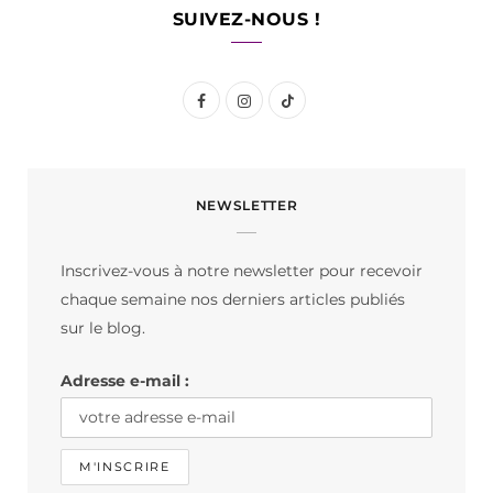
SUIVEZ-NOUS !
F
I
T
a
n
i
c
s
k
NEWSLETTER
e
t
T
b
a
o
Inscrivez-vous à notre newsletter pour recevoir
o
g
k
chaque semaine nos derniers articles publiés
o
r
sur le blog.
k
a
Adresse e-mail :
m