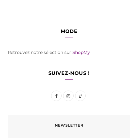
MODE
Retrouvez notre sélection sur
ShopMy
SUIVEZ-NOUS !
F
I
T
a
n
i
c
s
k
NEWSLETTER
e
t
T
b
a
o