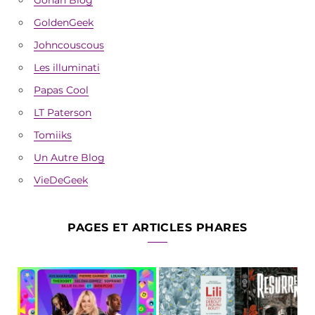
GoldenGeek
Johncouscous
Les illuminati
Papas Cool
LT Paterson
Tomiiks
Un Autre Blog
VieDeGeek
PAGES ET ARTICLES PHARES