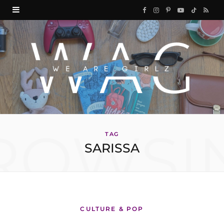
F
I
P
Y
T
R
a
n
i
o
i
S
c
s
n
u
k
S
e
t
t
T
T
b
a
e
u
o
o
g
r
b
k
ROWSI
o
r
e
e
TAG
SARISSA
k
a
s
m
t
CULTURE & POP