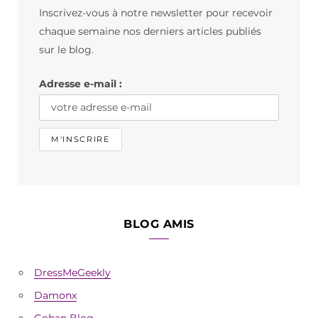
Inscrivez-vous à notre newsletter pour recevoir
o
g
k
chaque semaine nos derniers articles publiés
o
r
sur le blog.
k
a
Adresse e-mail :
m
BLOG AMIS
DressMeGeekly
Damonx
Gohan Blog