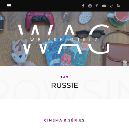
F
I
P
Y
T
R
a
n
i
o
i
S
c
s
n
u
k
S
e
t
t
T
T
b
a
e
u
o
o
g
r
b
k
ROWSI
o
r
e
e
TAG
RUSSIE
k
a
s
m
t
CINÉMA & SÉRIES