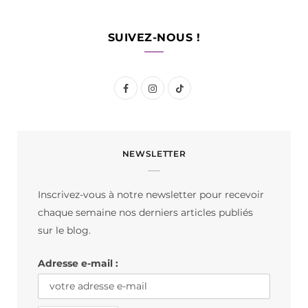
SUIVEZ-NOUS !
F
I
T
a
n
i
c
s
k
NEWSLETTER
e
t
T
b
a
o
Inscrivez-vous à notre newsletter pour recevoir
o
g
k
chaque semaine nos derniers articles publiés
o
r
sur le blog.
k
a
Adresse e-mail :
m