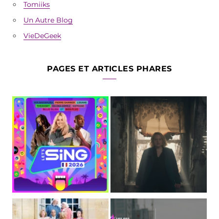
Tomiiks
Un Autre Blog
VieDeGeek
PAGES ET ARTICLES PHARES