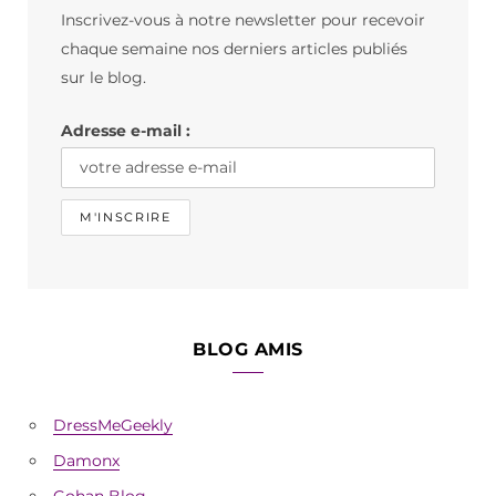
Inscrivez-vous à notre newsletter pour recevoir
o
g
k
chaque semaine nos derniers articles publiés
o
r
sur le blog.
k
a
Adresse e-mail :
m
BLOG AMIS
DressMeGeekly
Damonx
Gohan Blog