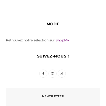
MODE
Retrouvez notre sélection sur
ShopMy
SUIVEZ-NOUS !
F
I
T
a
n
i
c
s
k
NEWSLETTER
e
t
T
b
a
o