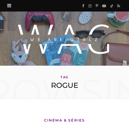
F
I
P
Y
T
R
a
n
i
o
i
S
c
s
n
u
k
S
e
t
t
T
T
b
a
e
u
o
o
g
r
b
k
ROWSI
o
r
e
e
TAG
ROGUE
k
a
s
m
t
CINÉMA & SÉRIES