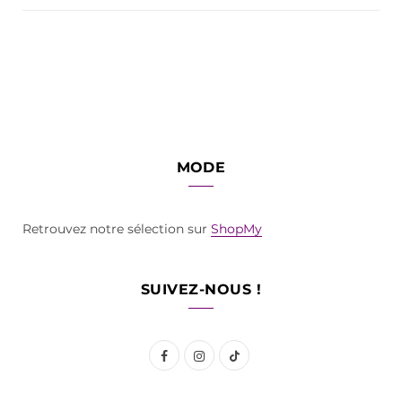
MODE
Retrouvez notre sélection sur
ShopMy
SUIVEZ-NOUS !
F
I
T
a
n
i