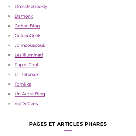
DressMeGeekly
Damonx
Gohan Blog
GoldenGeek
Johncouscous
Les illuminati
Papas Cool
LT Paterson
Tomiiks
Un Autre Blog
VieDeGeek
PAGES ET ARTICLES PHARES