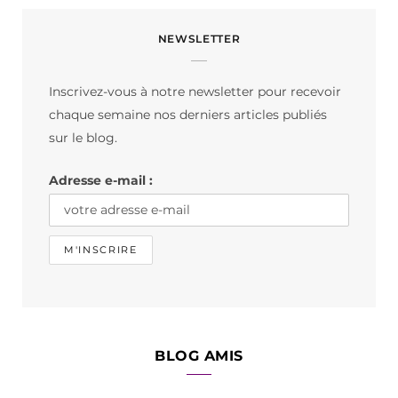
c
s
k
NEWSLETTER
e
t
T
b
a
o
Inscrivez-vous à notre newsletter pour recevoir
o
g
k
chaque semaine nos derniers articles publiés
o
r
sur le blog.
k
a
Adresse e-mail :
m
BLOG AMIS