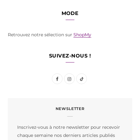
MODE
Retrouvez notre sélection sur
ShopMy
SUIVEZ-NOUS !
F
I
T
a
n
i
c
s
k
NEWSLETTER
e
t
T
b
a
o
Inscrivez-vous à notre newsletter pour recevoir
o
g
k
chaque semaine nos derniers articles publiés