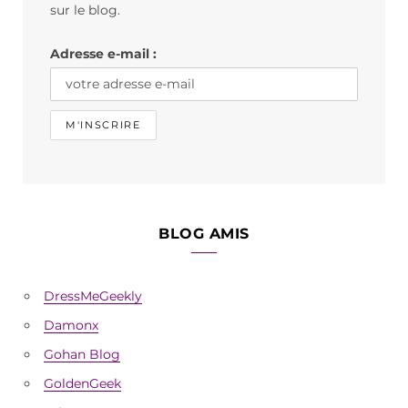
o
r
sur le blog.
k
a
Adresse e-mail :
m
BLOG AMIS
DressMeGeekly
Damonx
Gohan Blog
GoldenGeek