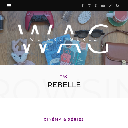
F
I
P
Y
T
R
a
n
i
o
i
S
c
s
n
u
k
S
e
t
t
T
T
b
a
e
u
o
o
g
r
b
k
ROWSI
o
r
e
e
TAG
REBELLE
k
a
s
m
t
CINÉMA & SÉRIES