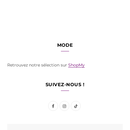
MODE
Retrouvez notre sélection sur
ShopMy
SUIVEZ-NOUS !
F
I
T
a
n
i
c
s
k