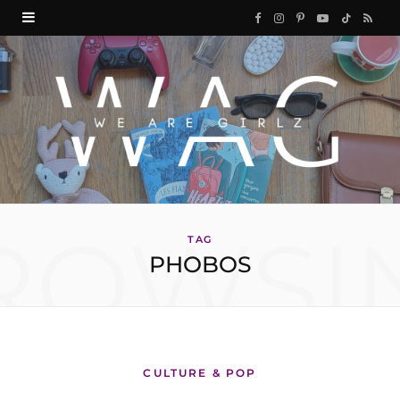
F
I
P
Y
T
R
a
n
i
o
i
S
c
s
n
u
k
S
e
t
t
T
T
b
a
e
u
o
o
g
r
b
k
ROWSI
o
r
e
e
TAG
PHOBOS
k
a
s
m
t
CULTURE & POP