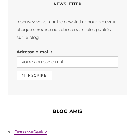
NEWSLETTER
e
t
T
b
a
o
Inscrivez-vous à notre newsletter pour recevoir
o
g
k
chaque semaine nos derniers articles publiés
o
r
sur le blog.
k
a
Adresse e-mail :
m
BLOG AMIS
DressMeGeekly