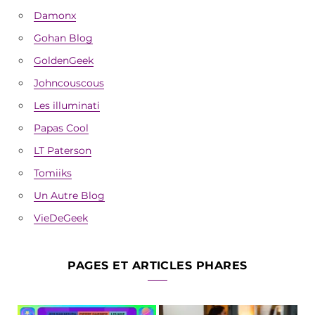
Damonx
Gohan Blog
GoldenGeek
Johncouscous
Les illuminati
Papas Cool
LT Paterson
Tomiiks
Un Autre Blog
VieDeGeek
PAGES ET ARTICLES PHARES