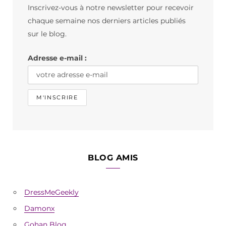
Inscrivez-vous à notre newsletter pour recevoir
o
g
k
chaque semaine nos derniers articles publiés
o
r
sur le blog.
k
a
Adresse e-mail :
m
BLOG AMIS
DressMeGeekly
Damonx
Gohan Blog