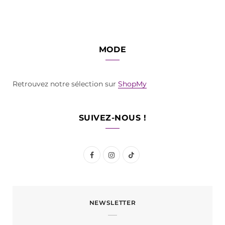
MODE
Retrouvez notre sélection sur
ShopMy
SUIVEZ-NOUS !
F
I
T
a
n
i
c
s
k
NEWSLETTER
e
t
T
b
a
o