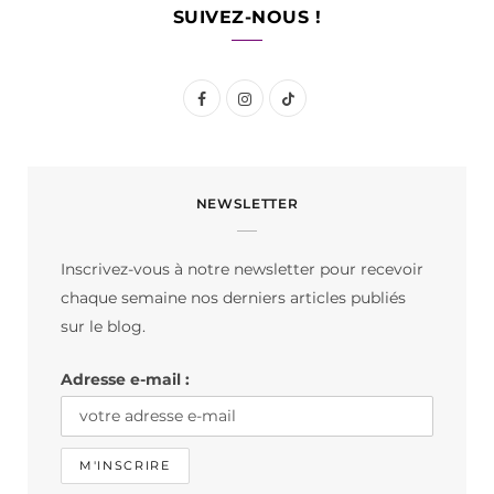
SUIVEZ-NOUS !
F
I
T
a
n
i
c
s
k
NEWSLETTER
e
t
T
b
a
o
Inscrivez-vous à notre newsletter pour recevoir
o
g
k
chaque semaine nos derniers articles publiés
o
r
sur le blog.
k
a
Adresse e-mail :
m