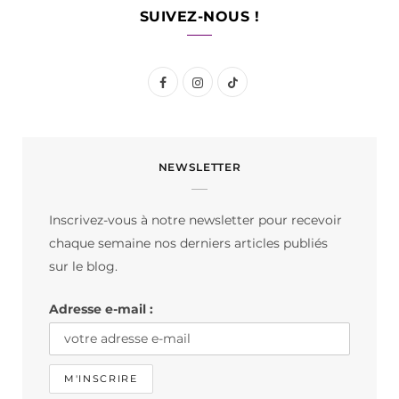
SUIVEZ-NOUS !
F
I
T
a
n
i
c
s
k
NEWSLETTER
e
t
T
b
a
o
Inscrivez-vous à notre newsletter pour recevoir
o
g
k
chaque semaine nos derniers articles publiés
o
r
sur le blog.
k
a
Adresse e-mail :
m