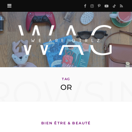
F
I
P
Y
T
R
a
n
i
o
i
S
c
s
n
u
k
S
e
t
t
T
T
b
a
e
u
o
o
g
r
b
k
ROWSI
o
r
e
e
TAG
OR
k
a
s
m
t
BIEN ÊTRE & BEAUTÉ