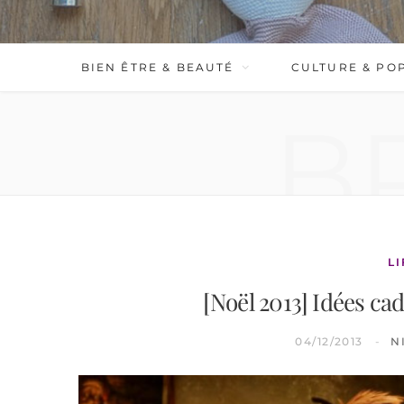
BIEN ÊTRE & BEAUTÉ
CULTURE & PO
B
L
[Noël 2013] Idées c
04/12/2013
N