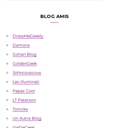
BLOG AMIS
DressMeGeekly
Damonx
Gohan Blog
GoldenGeek
Johncouscous
Les illuminati
Papas Cool
LT Paterson
Tomiiks
Un Autre Blog
VieDeGeek