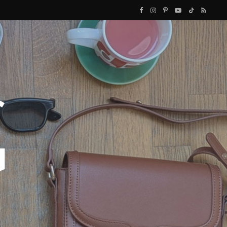
F
I
P
Y
T
R
a
n
i
o
i
S
c
s
n
u
k
S
e
t
t
T
T
b
a
e
u
o
o
g
r
b
k
o
r
e
e
k
a
s
m
t