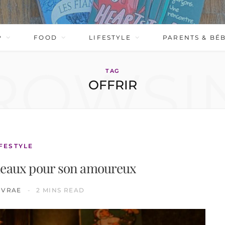
P
FOOD
LIFESTYLE
PARENTS & BÉ
ROWSI
TAG
OFFRIR
IFESTYLE
adeaux pour son amoureux
IVRAE
2 MINS READ