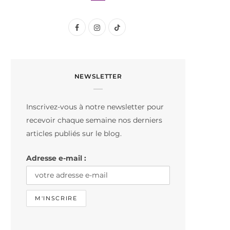
F
I
T
a
n
i
c
s
k
NEWSLETTER
e
t
T
b
a
o
Inscrivez-vous à notre newsletter pour
o
g
k
recevoir chaque semaine nos derniers
o
r
articles publiés sur le blog.
k
a
Adresse e-mail :
m