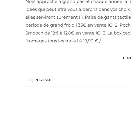
Noël approche à grand pas et chaque année la mê
idées qui peut être vous aiderons dans vos choi
elles serviront surement ! 1. Paire de gants tact
période de grand froid ! 35€ en vente ICI 2. Po
Smooch de 12€ à 120€ en vente ICI 3. La box ca
fromages tous les mois ! à 19,90 € /…
LIR
By
NIVRAE