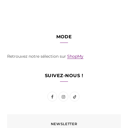
MODE
Retrouvez notre sélection sur
ShopMy
SUIVEZ-NOUS !
F
I
T
a
n
i
c
s
k
NEWSLETTER
e
t
T