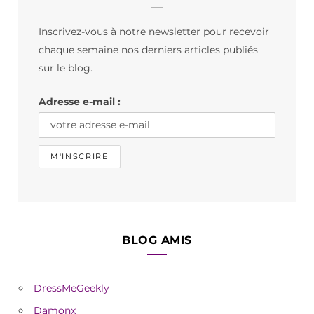
b
a
o
Inscrivez-vous à notre newsletter pour recevoir
o
g
k
chaque semaine nos derniers articles publiés
o
r
sur le blog.
k
a
Adresse e-mail :
m
BLOG AMIS
DressMeGeekly
Damonx