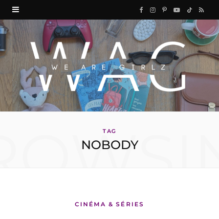
F
I
P
Y
T
R
a
n
i
o
i
S
c
s
n
u
k
S
e
t
t
T
T
b
a
e
u
o
o
g
r
b
k
ROWSI
o
r
e
e
TAG
NOBODY
k
a
s
m
t
CINÉMA & SÉRIES