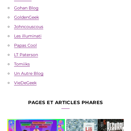
Gohan Blog
GoldenGeek
Johncouscous
Les illuminati
Papas Cool
LT Paterson
Tomiiks
Un Autre Blog
VieDeGeek
PAGES ET ARTICLES PHARES