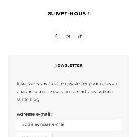
SUIVEZ-NOUS !
F
I
T
a
n
i
c
s
k
NEWSLETTER
e
t
T
b
a
o
Inscrivez-vous à notre newsletter pour recevoir
o
g
k
chaque semaine nos derniers articles publiés
o
r
sur le blog.
k
a
Adresse e-mail :
m