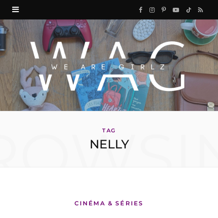
F
I
P
Y
T
R
a
n
i
o
i
S
c
s
n
u
k
S
e
t
t
T
T
b
a
e
u
o
o
g
r
b
k
ROWSI
o
r
e
e
TAG
NELLY
k
a
s
m
t
CINÉMA & SÉRIES