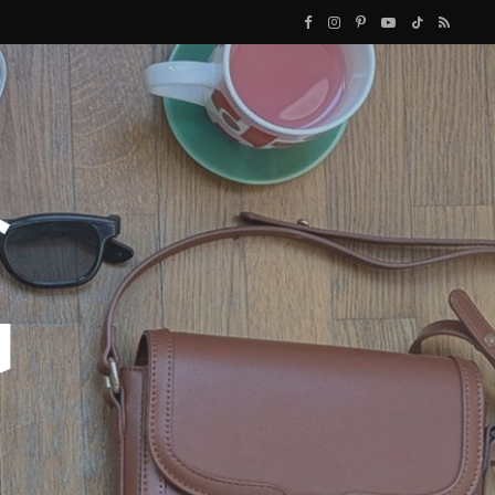
F
I
P
Y
T
R
a
n
i
o
i
S
c
s
n
u
k
S
e
t
t
T
T
b
a
e
u
o
o
g
r
b
k
o
r
e
e
k
a
s
m
t