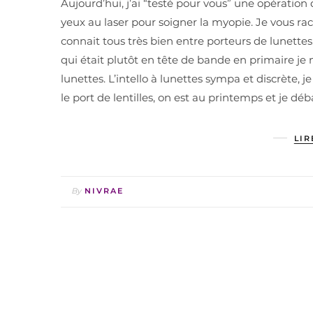
Aujourd’hui, j’ai “testé pour vous” une opération
yeux au laser pour soigner la myopie. Je vous ra
connait tous très bien entre porteurs de lunette
qui était plutôt en tête de bande en primaire je
lunettes. L’intello à lunettes sympa et discrète, j
le port de lentilles, on est au printemps et je d
LIR
By
NIVRAE