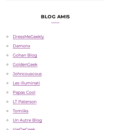
BLOG AMIS
DressMeGeekly
Damonx
Gohan Blog
GoldenGeek
Johncouscous
Les illuminati
Papas Cool
LT Paterson
Tomiiks
Un Autre Blog
VieDeGeek