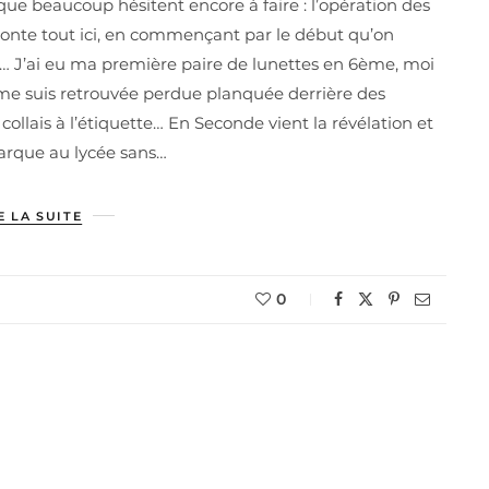
 que beaucoup hésitent encore à faire : l’opération des
conte tout ici, en commençant par le début qu’on
s… J’ai eu ma première paire de lunettes en 6ème, moi
 me suis retrouvée perdue planquée derrière des
e collais à l’étiquette… En Seconde vient la révélation et
ébarque au lycée sans…
E LA SUITE
0