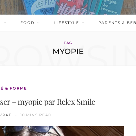
P
FOOD
LIFESTYLE
PARENTS & BÉ
ROWSI
TAG
MYOPIE
É & FORME
aser – myopie par Relex Smile
VRAE
10 MINS READ