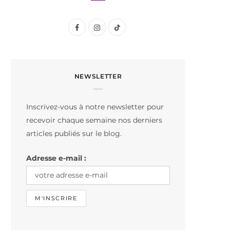
F
I
T
a
n
i
c
s
k
NEWSLETTER
e
t
T
b
a
o
Inscrivez-vous à notre newsletter pour
o
g
k
recevoir chaque semaine nos derniers
o
r
articles publiés sur le blog.
k
a
Adresse e-mail :
m