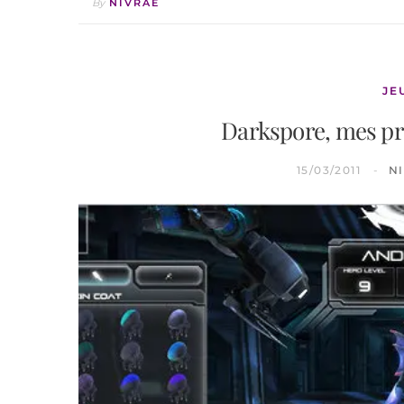
By
NIVRAE
JE
Darkspore, mes pr
15/03/2011
N