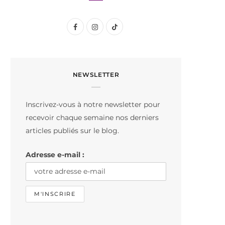
F
I
T
a
n
i
c
s
k
NEWSLETTER
e
t
T
b
a
o
Inscrivez-vous à notre newsletter pour
o
g
k
recevoir chaque semaine nos derniers
o
r
articles publiés sur le blog.
k
a
Adresse e-mail :
m