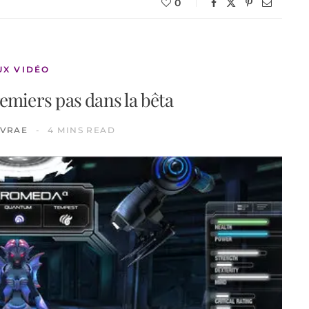
0
UX VIDÉO
emiers pas dans la bêta
IVRAE
4 MINS READ