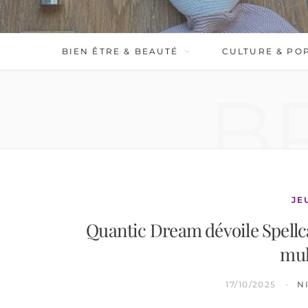
BIEN ÊTRE & BEAUTÉ
CULTURE & PO
B
JE
Quantic Dream dévoile Spellc
mul
17/10/2025
N