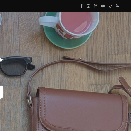
F
I
P
Y
T
R
a
n
i
o
i
S
c
s
n
u
k
S
e
t
t
T
T
b
a
e
u
o
o
g
r
b
k
o
r
e
e
k
a
s
m
t