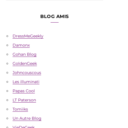
BLOG AMIS
DressMeGeekly
Damonx
Gohan Blog
GoldenGeek
Johncouscous
Les illuminati
Papas Cool
LT Paterson
Tomiiks
Un Autre Blog
VieDeGeek