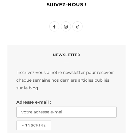
SUIVEZ-NOUS !
F
I
T
a
n
i
c
s
k
NEWSLETTER
e
t
T
b
a
o
Inscrivez-vous à notre newsletter pour recevoir
o
g
k
chaque semaine nos derniers articles publiés
o
r
sur le blog.
k
a
Adresse e-mail :
m