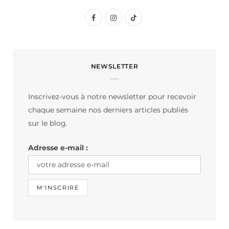
F
I
T
a
n
i
c
s
k
NEWSLETTER
e
t
T
b
a
o
Inscrivez-vous à notre newsletter pour recevoir
o
g
k
chaque semaine nos derniers articles publiés
o
r
sur le blog.
k
a
Adresse e-mail :
m