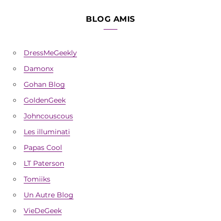
BLOG AMIS
DressMeGeekly
Damonx
Gohan Blog
GoldenGeek
Johncouscous
Les illuminati
Papas Cool
LT Paterson
Tomiiks
Un Autre Blog
VieDeGeek