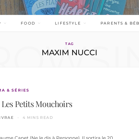
P
FOOD
LIFESTYLE
PARENTS & BÉ
ROWSI
TAG
MAXIM NUCCI
MA & SÉRIES
 Les Petits Mouchoirs
IVRAE
4 MINS READ
aume Canet (Ne le dis à Personne). Il sortira le 20