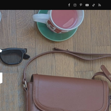
F
I
P
Y
T
R
a
n
i
o
i
S
c
s
n
u
k
S
e
t
t
T
T
b
a
e
u
o
o
g
r
b
k
o
r
e
e
k
a
s
m
t