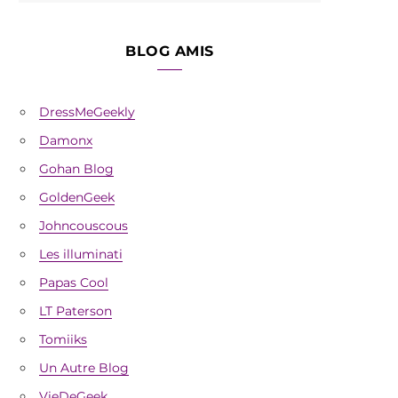
BLOG AMIS
DressMeGeekly
Damonx
Gohan Blog
GoldenGeek
Johncouscous
Les illuminati
Papas Cool
LT Paterson
Tomiiks
Un Autre Blog
VieDeGeek