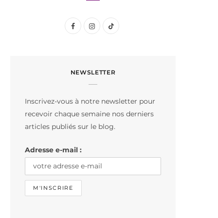
F
I
T
a
n
i
c
s
k
NEWSLETTER
e
t
T
b
a
o
Inscrivez-vous à notre newsletter pour
o
g
k
recevoir chaque semaine nos derniers
o
r
articles publiés sur le blog.
k
a
Adresse e-mail :
m