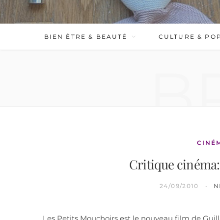
BIEN ÊTRE & BEAUTÉ
CULTURE & PO
B
CINÉ
Critique cinéma:
24/09/2010
N
Les Petits Mouchoirs est le nouveau film de Guill