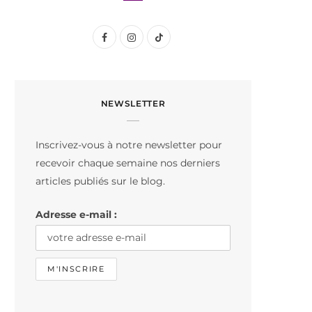
F
I
T
a
n
i
c
s
k
NEWSLETTER
e
t
T
b
a
o
Inscrivez-vous à notre newsletter pour
o
g
k
recevoir chaque semaine nos derniers
o
r
articles publiés sur le blog.
k
a
Adresse e-mail :
m