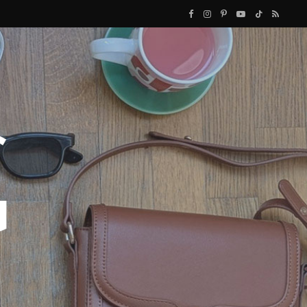
F
I
P
Y
T
R
a
n
i
o
i
S
c
s
n
u
k
S
e
t
t
T
T
b
a
e
u
o
o
g
r
b
k
o
r
e
e
k
a
s
m
t