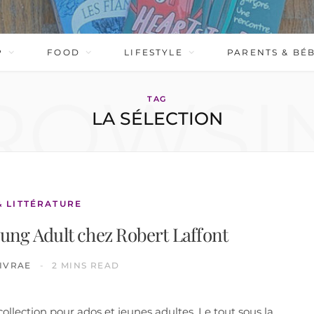
P
FOOD
LIFESTYLE
PARENTS & BÉ
ROWSI
TAG
LA SÉLECTION
& LITTÉRATURE
 Young Adult chez Robert Laffont
IVRAE
2 MINS READ
llection pour ados et jeunes adultes. Le tout sous la