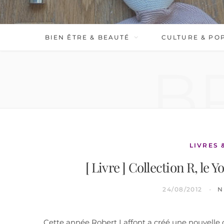
BIEN ÊTRE & BEAUTÉ
CULTURE & PO
B
LIVRES 
[ Livre ] Collection R, le
24/08/2012
N
Cette année Robert Laffont a créé une nouvelle co