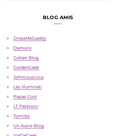
BLOG AMIS
DressMeGeekly
Damonx
Gohan Blog
GoldenGeek
Johncouscous
Les illuminati
Papas Cool
LT Paterson
Tomiiks
Un Autre Blog
VieDeGeek