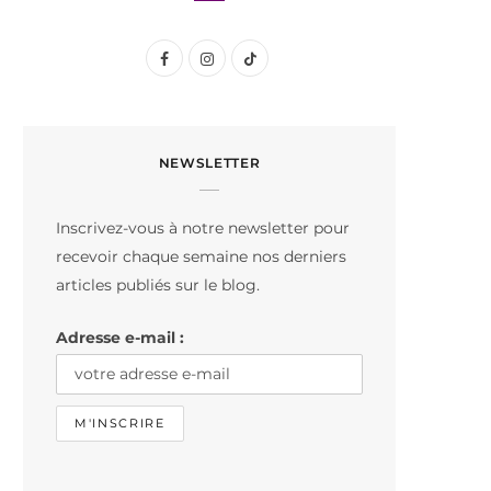
F
I
T
a
n
i
c
s
k
NEWSLETTER
e
t
T
b
a
o
Inscrivez-vous à notre newsletter pour
o
g
k
recevoir chaque semaine nos derniers
o
r
articles publiés sur le blog.
k
a
Adresse e-mail :
m