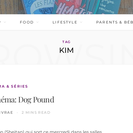
P
FOOD
LIFESTYLE
PARENTS & BÉ
ROWSI
TAG
KIM
MA & SÉRIES
néma: Dog Pound
IVRAE
2 MINS READ
(Sheitan) qui sort ce mercredi dans les salles