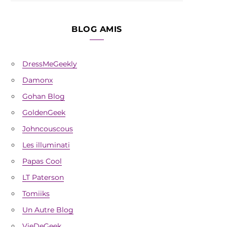
BLOG AMIS
DressMeGeekly
Damonx
Gohan Blog
GoldenGeek
Johncouscous
Les illuminati
Papas Cool
LT Paterson
Tomiiks
Un Autre Blog
VieDeGeek