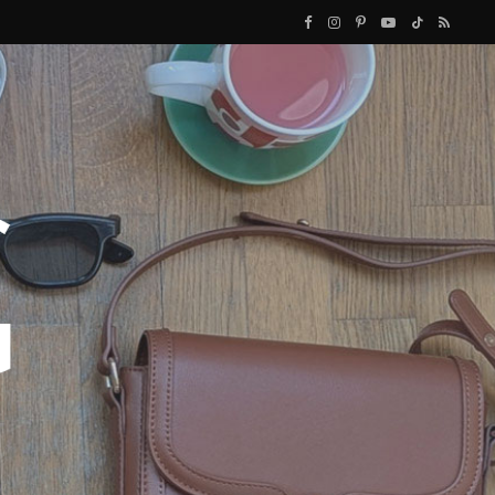
F
I
P
Y
T
R
a
n
i
o
i
S
c
s
n
u
k
S
e
t
t
T
T
b
a
e
u
o
o
g
r
b
k
o
r
e
e
k
a
s
m
t