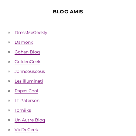
BLOG AMIS
DressMeGeekly
Damonx
Gohan Blog
GoldenGeek
Johncouscous
Les illuminati
Papas Cool
LT Paterson
Tomiiks
Un Autre Blog
VieDeGeek