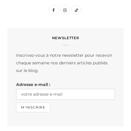
F
I
T
a
n
i
c
s
k
NEWSLETTER
e
t
T
b
a
o
Inscrivez-vous à notre newsletter pour recevoir
o
g
k
chaque semaine nos derniers articles publiés
o
r
sur le blog.
k
a
Adresse e-mail :
m