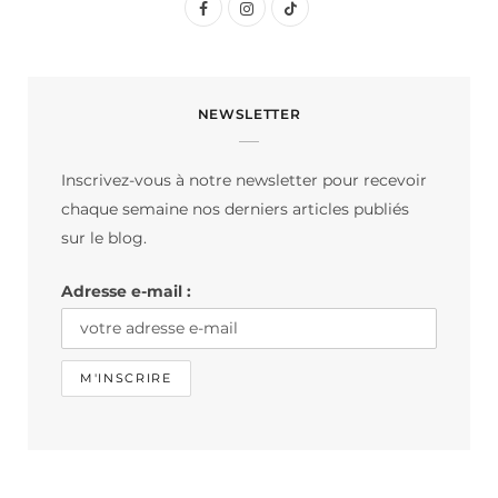
F
I
T
a
n
i
c
s
k
NEWSLETTER
e
t
T
b
a
o
Inscrivez-vous à notre newsletter pour recevoir
o
g
k
chaque semaine nos derniers articles publiés
o
r
sur le blog.
k
a
Adresse e-mail :
m