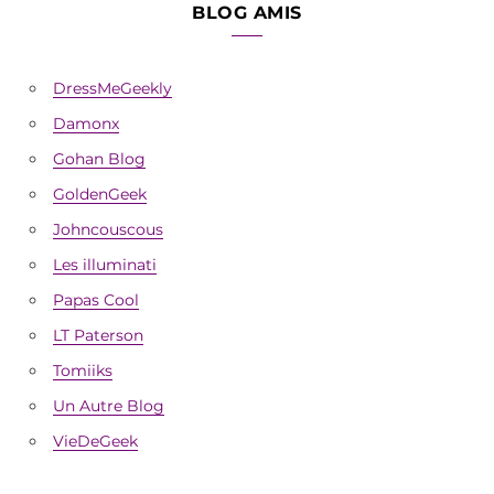
BLOG AMIS
DressMeGeekly
Damonx
Gohan Blog
GoldenGeek
Johncouscous
Les illuminati
Papas Cool
LT Paterson
Tomiiks
Un Autre Blog
VieDeGeek