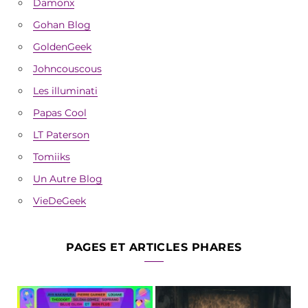
Damonx
Gohan Blog
GoldenGeek
Johncouscous
Les illuminati
Papas Cool
LT Paterson
Tomiiks
Un Autre Blog
VieDeGeek
PAGES ET ARTICLES PHARES