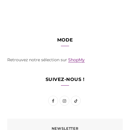
MODE
Retrouvez notre sélection sur
ShopMy
SUIVEZ-NOUS !
F
I
T
a
n
i
c
s
k
NEWSLETTER