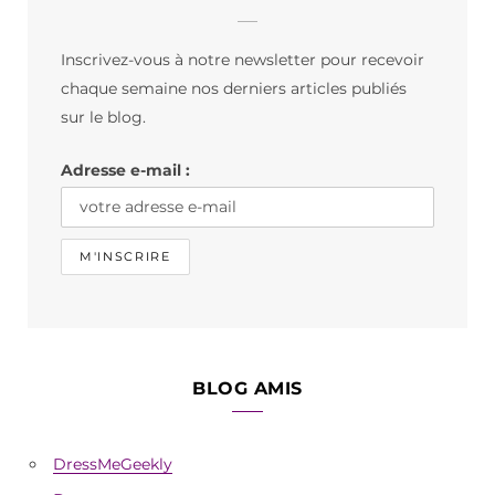
e
t
T
b
a
o
Inscrivez-vous à notre newsletter pour recevoir
o
g
k
chaque semaine nos derniers articles publiés
o
r
sur le blog.
k
a
Adresse e-mail :
m
BLOG AMIS
DressMeGeekly