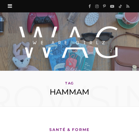
F
I
P
Y
T
R
a
n
i
o
i
S
c
s
n
u
k
S
e
t
t
T
T
b
a
e
u
o
o
g
r
b
k
ROWSI
o
r
e
e
TAG
HAMMAM
k
a
s
m
t
SANTÉ & FORME