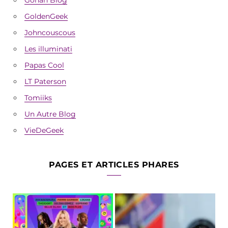
GoldenGeek
Johncouscous
Les illuminati
Papas Cool
LT Paterson
Tomiiks
Un Autre Blog
VieDeGeek
PAGES ET ARTICLES PHARES