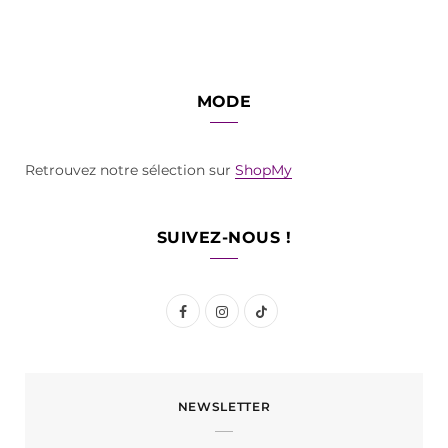
MODE
Retrouvez notre sélection sur
ShopMy
SUIVEZ-NOUS !
F
I
T
a
n
i
c
s
k
NEWSLETTER
e
t
T
b
a
o