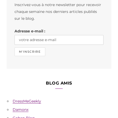
Inscrivez-vous à notre newsletter pour recevoir
o
g
k
chaque semaine nos derniers articles publiés
o
r
sur le blog.
k
a
Adresse e-mail :
m
BLOG AMIS
DressMeGeekly
Damonx
Gohan Blog