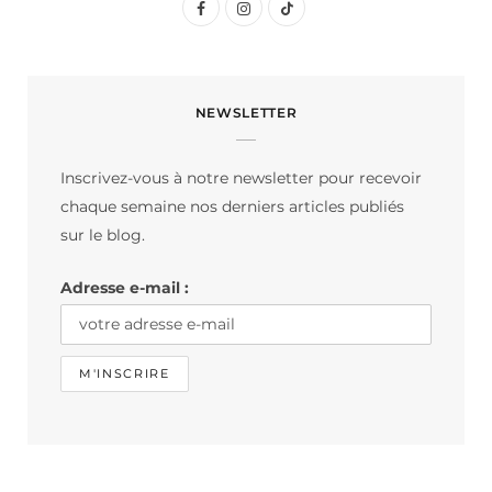
F
I
T
a
n
i
c
s
k
NEWSLETTER
e
t
T
b
a
o
Inscrivez-vous à notre newsletter pour recevoir
o
g
k
chaque semaine nos derniers articles publiés
o
r
sur le blog.
k
a
Adresse e-mail :
m