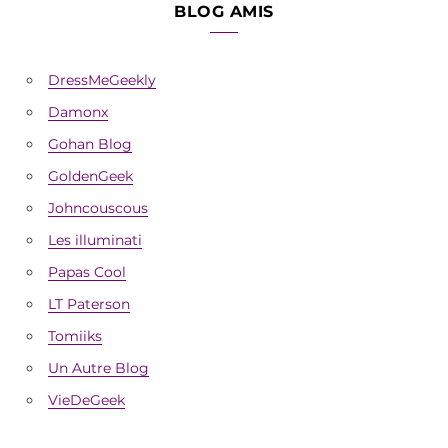
BLOG AMIS
DressMeGeekly
Damonx
Gohan Blog
GoldenGeek
Johncouscous
Les illuminati
Papas Cool
LT Paterson
Tomiiks
Un Autre Blog
VieDeGeek