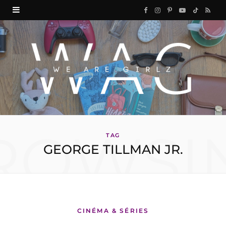
F
I
P
Y
T
R
a
n
i
o
i
S
c
s
n
u
k
S
e
t
t
T
T
b
a
e
u
o
o
g
r
b
k
ROWSI
o
r
e
e
TAG
GEORGE TILLMAN JR.
k
a
s
m
t
CINÉMA & SÉRIES