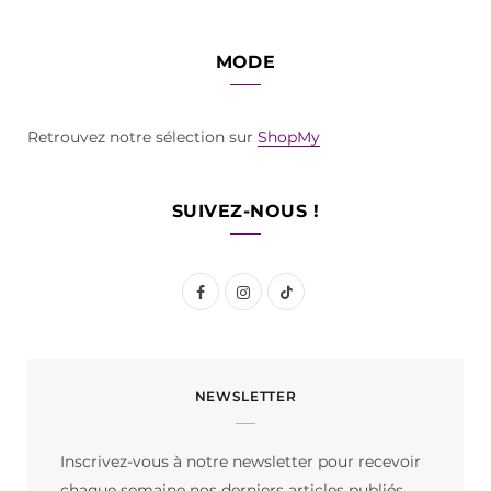
MODE
Retrouvez notre sélection sur
ShopMy
SUIVEZ-NOUS !
F
I
T
a
n
i
c
s
k
NEWSLETTER
e
t
T
b
a
o
Inscrivez-vous à notre newsletter pour recevoir
o
g
k
chaque semaine nos derniers articles publiés