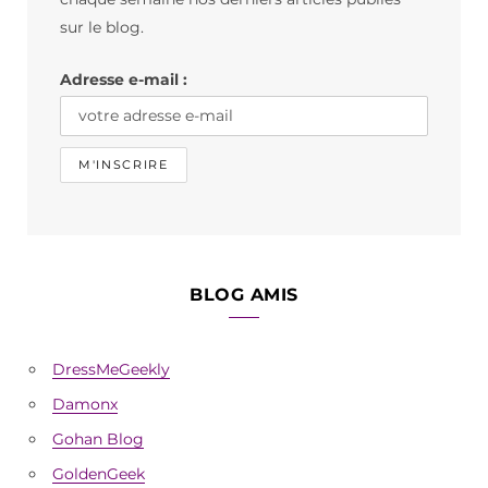
o
r
sur le blog.
k
a
Adresse e-mail :
m
BLOG AMIS
DressMeGeekly
Damonx
Gohan Blog
GoldenGeek