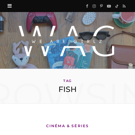
F
I
P
Y
T
R
a
n
i
o
i
S
c
s
n
u
k
S
e
t
t
T
T
b
a
e
u
o
o
g
r
b
k
ROWSI
o
r
e
e
TAG
FISH
k
a
s
m
t
CINÉMA & SÉRIES