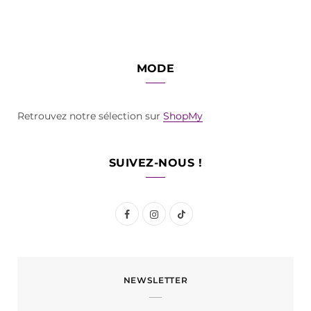
MODE
Retrouvez notre sélection sur
ShopMy
SUIVEZ-NOUS !
F
I
T
a
n
i
c
s
k
NEWSLETTER
e
t
T
b
a
o