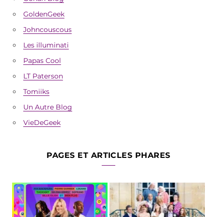
GoldenGeek
Johncouscous
Les illuminati
Papas Cool
LT Paterson
Tomiiks
Un Autre Blog
VieDeGeek
PAGES ET ARTICLES PHARES