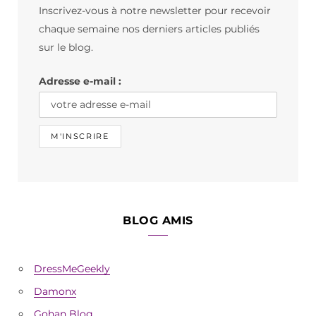
Inscrivez-vous à notre newsletter pour recevoir
o
g
k
chaque semaine nos derniers articles publiés
o
r
sur le blog.
k
a
Adresse e-mail :
m
BLOG AMIS
DressMeGeekly
Damonx
Gohan Blog