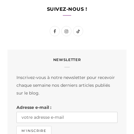
SUIVEZ-NOUS !
F
I
T
a
n
i
c
s
k
NEWSLETTER
e
t
T
b
a
o
Inscrivez-vous à notre newsletter pour recevoir
o
g
k
chaque semaine nos derniers articles publiés
o
r
sur le blog.
k
a
Adresse e-mail :
m