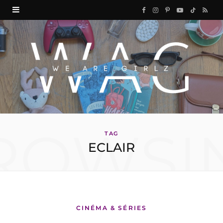
F
I
P
Y
T
R
a
n
i
o
i
S
c
s
n
u
k
S
e
t
t
T
T
b
a
e
u
o
o
g
r
b
k
ROWSI
o
r
e
e
TAG
ECLAIR
k
a
s
m
t
CINÉMA & SÉRIES