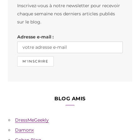
Inscrivez-vous à notre newsletter pour recevoir
o
g
k
chaque semaine nos derniers articles publiés
o
r
sur le blog.
k
a
Adresse e-mail :
m
BLOG AMIS
DressMeGeekly
Damonx
Gohan Blog