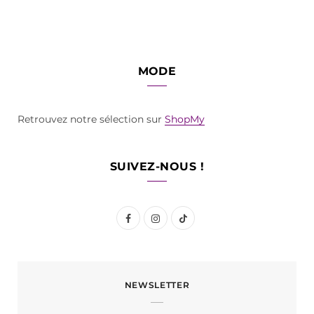
MODE
Retrouvez notre sélection sur
ShopMy
SUIVEZ-NOUS !
F
I
T
a
n
i
c
s
k
NEWSLETTER
e
t
T
b
a
o