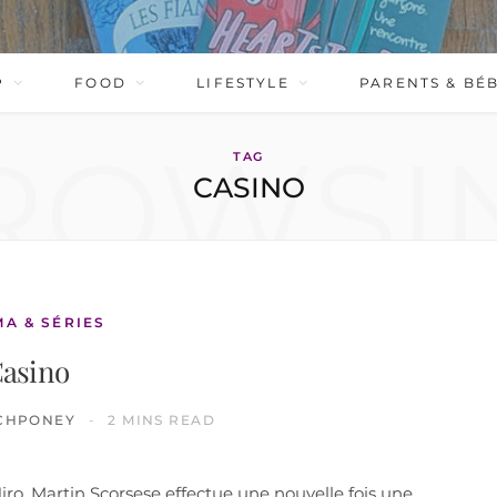
P
FOOD
LIFESTYLE
PARENTS & BÉ
ROWSI
TAG
CASINO
MA & SÉRIES
asino
CHPONEY
2 MINS READ
ro, Martin Scorsese effectue une nouvelle fois une