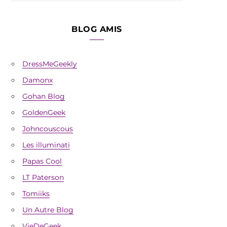
BLOG AMIS
DressMeGeekly
Damonx
Gohan Blog
GoldenGeek
Johncouscous
Les illuminati
Papas Cool
LT Paterson
Tomiiks
Un Autre Blog
VieDeGeek