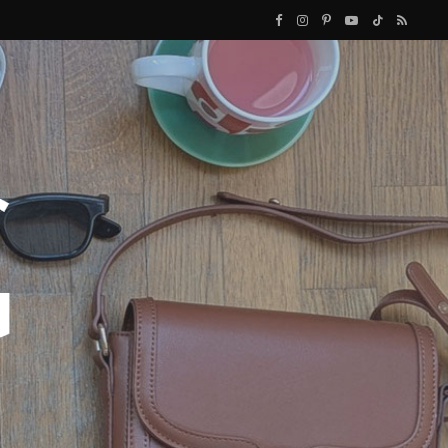
F
I
P
Y
T
R
a
n
i
o
i
S
c
s
n
u
k
S
e
t
t
T
T
b
a
e
u
o
o
g
r
b
k
o
r
e
e
k
a
s
m
t