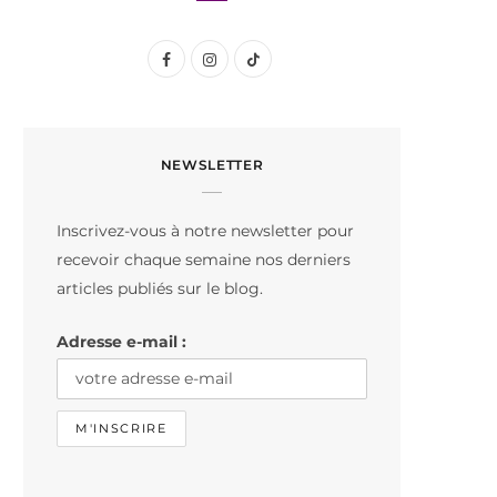
F
I
T
a
n
i
c
s
k
NEWSLETTER
e
t
T
b
a
o
Inscrivez-vous à notre newsletter pour
o
g
k
recevoir chaque semaine nos derniers
o
r
articles publiés sur le blog.
k
a
Adresse e-mail :
m