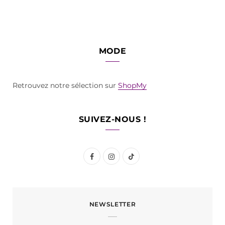
MODE
Retrouvez notre sélection sur
ShopMy
SUIVEZ-NOUS !
F
I
T
a
n
i
c
s
k
NEWSLETTER
e
t
T
b
a
o