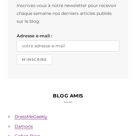
Inscrivez-vous à notre newsletter pour recevoir
o
g
k
chaque semaine nos derniers articles publiés
o
r
sur le blog.
k
a
Adresse e-mail :
m
BLOG AMIS
DressMeGeekly
Damonx
Gohan Blog