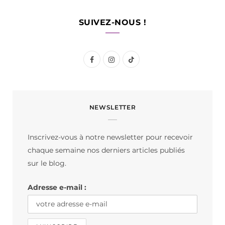
SUIVEZ-NOUS !
F
I
T
a
n
i
c
s
k
NEWSLETTER
e
t
T
b
a
o
Inscrivez-vous à notre newsletter pour recevoir
o
g
k
chaque semaine nos derniers articles publiés
o
r
sur le blog.
k
a
Adresse e-mail :
m