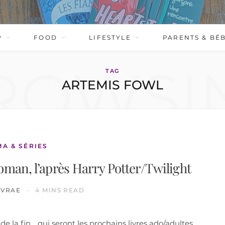
P
FOOD
LIFESTYLE
PARENTS & BÉ
ROWSI
TAG
ARTEMIS FOWL
MA & SÉRIES
oman, l’après Harry Potter/Twilight
IVRAE
4 MINS READ
de la fin… qui seront les prochains livres ado/adultes