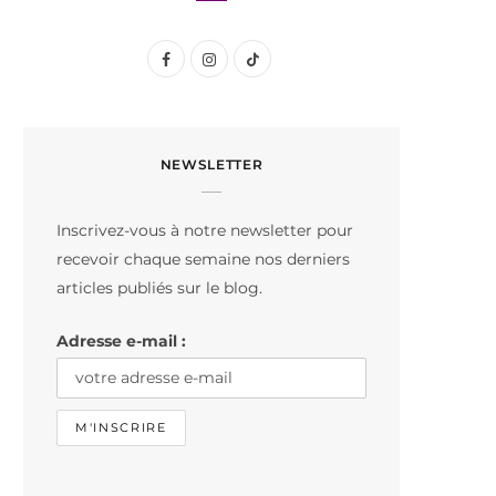
F
I
T
a
n
i
c
s
k
NEWSLETTER
e
t
T
b
a
o
Inscrivez-vous à notre newsletter pour
o
g
k
recevoir chaque semaine nos derniers
o
r
articles publiés sur le blog.
k
a
Adresse e-mail :
m