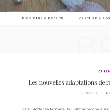
BIEN ÊTRE & BEAUTÉ
CULTURE & PO
B
CINÉ
Les nouvelles adaptations de r
25/07/2011
N
Harry Potter se termine, Twilight approche aussi 