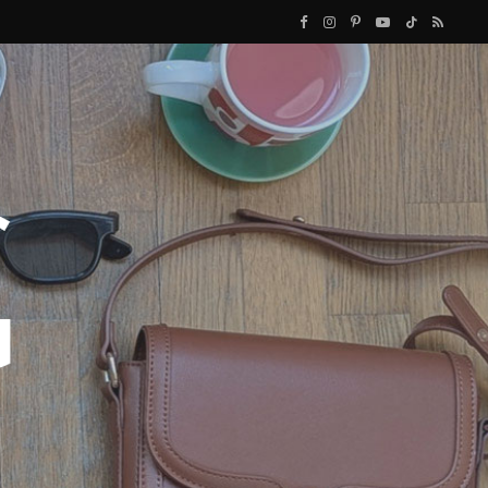
F
I
P
Y
T
R
a
n
i
o
i
S
c
s
n
u
k
S
e
t
t
T
T
b
a
e
u
o
o
g
r
b
k
o
r
e
e
k
a
s
m
t