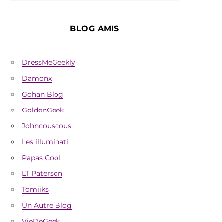
BLOG AMIS
DressMeGeekly
Damonx
Gohan Blog
GoldenGeek
Johncouscous
Les illuminati
Papas Cool
LT Paterson
Tomiiks
Un Autre Blog
VieDeGeek