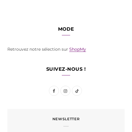
MODE
Retrouvez notre sélection sur
ShopMy
SUIVEZ-NOUS !
F
I
T
a
n
i
c
s
k
NEWSLETTER
e
t
T
b
a
o