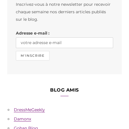
Inscrivez-vous à notre newsletter pour recevoir
o
g
k
chaque semaine nos derniers articles publiés
o
r
sur le blog.
k
a
Adresse e-mail :
m
BLOG AMIS
DressMeGeekly
Damonx
Gohan Blog