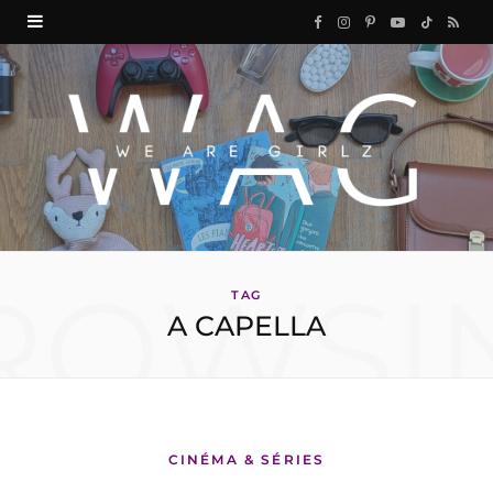
F
I
P
Y
T
R
a
n
i
o
i
S
c
s
n
u
k
S
e
t
t
T
T
b
a
e
u
o
o
g
r
b
k
ROWSI
o
r
e
e
TAG
A CAPELLA
k
a
s
m
t
CINÉMA & SÉRIES