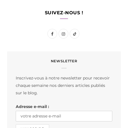
SUIVEZ-NOUS !
F
I
T
a
n
i
c
s
k
NEWSLETTER
e
t
T
b
a
o
Inscrivez-vous à notre newsletter pour recevoir
o
g
k
chaque semaine nos derniers articles publiés
o
r
sur le blog.
k
a
Adresse e-mail :
m