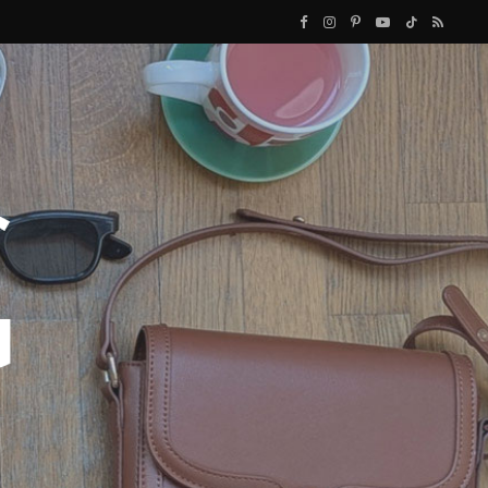
F
I
P
Y
T
R
a
n
i
o
i
S
c
s
n
u
k
S
e
t
t
T
T
b
a
e
u
o
o
g
r
b
k
o
r
e
e
k
a
s
m
t