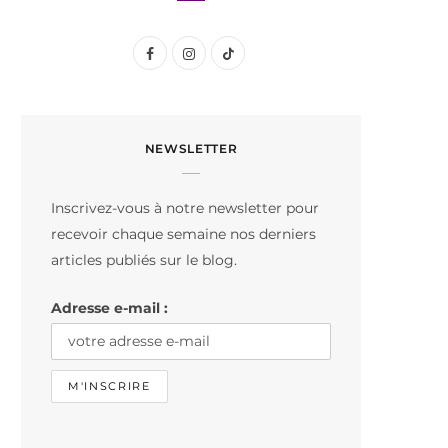
F
I
T
a
n
i
c
s
k
NEWSLETTER
e
t
T
b
a
o
Inscrivez-vous à notre newsletter pour
o
g
k
recevoir chaque semaine nos derniers
o
r
articles publiés sur le blog.
k
a
Adresse e-mail :
m