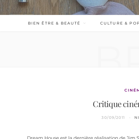
BIEN ÊTRE & BEAUTÉ
CULTURE & PO
B
CINÉ
Critique cin
30/09/2011
N
Dream House est la dernière réalisation de Jim S