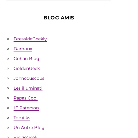
BLOG AMIS
DressMeGeekly
Damonx
Gohan Blog
GoldenGeek
Johncouscous
Les illuminati
Papas Cool
LT Paterson
Tomiiks
Un Autre Blog
VieDeGeek