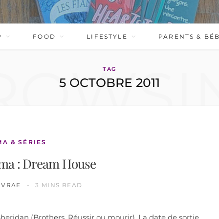
P
FOOD
LIFESTYLE
PARENTS & BÉ
ROWSI
TAG
5 OCTOBRE 2011
MA & SÉRIES
éma : Dream House
IVRAE
3 MINS READ
heridan (Brothers, Réussir ou mourir). La date de sortie